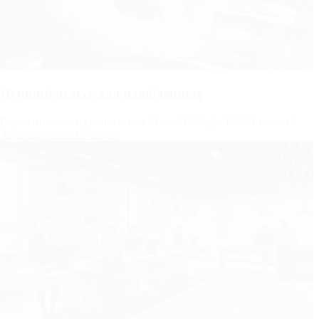
Лучший отдых для влюбленных
Романтическое путешествие в Novotel Adagio ibis Киевская!
Забронировать по акции