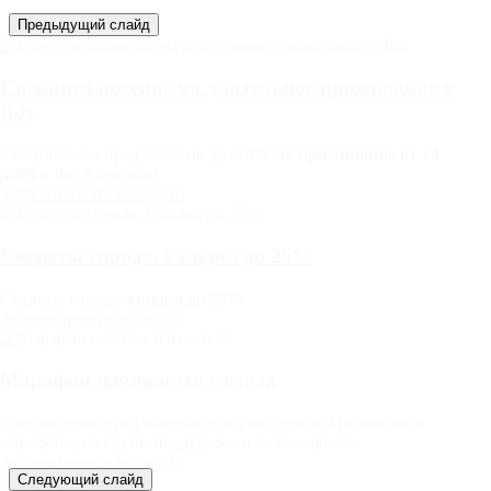
Предыдущий слайд
Спецпредложение на длительное проживание в
Ibis
Специальное предложение до
-30% на проживание от 14
дней
в Ibis Киевская!
Забронировать по акции
Секреты города. Скидка до 25%
Секреты города:
скидка до 25%
Забронировать по акции
Марафон начинается с отеля
Специальное предложение для участников Московского
марафона, их групп поддержки и болельщиков.
Забронировать по акции
Следующий слайд