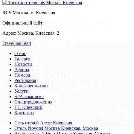
Тариф «Концерт»
IBIS
Москва, м. Киевская
Планируете поездку на концерт в Лужниках этим летом?
Официальный сайт
Сделайте её ещё комфортнее — остановитесь у нас по
специальному тарифу со скидкой и завтраком.
Адрес:
Москва,
Киевская, 2
Забронировать по акции
Travelline Start
О нас
Галерея
Новости
Афиша
Номера
Рестораны
Конференц-залы
Услуги
SPA-комплекс
Спецпредложения
ТЦ Киевский
Контакты
Сеть отелей Accor Киевская
Отель Novotel Москва Киевская,
Москва
Апарт-отель Adagio Москва Киевская,
Москва