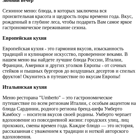
Зимний вечер
Сезонное меню: блюда, в которых заключена вся
пронзительная красота и щедрость поры времени года. Вкус,
рожденный в глубине леса, чтобы подарить Вам самое яркое
гастрономическое переживание сезона.
Европейская кухня
Европейская кухня - это гармония вкусов, изысканность
традиций и кулинарное искусство, проверенное веками. В
нашем меню вы найдете лучшие блюда России, Италии,
Франции, Америки и других уголков Европы - от сочных
стейков и пышных бургеров до воздушных десертов и спелых
фруктов! Окунитесь в путешествие по вкусам Европы!
Итальянская кухня
Меню ресторана "Umberto" – это гастрономическое
путешествие по всем регионам Италии, с особым акцентом на
блюда Сардинии, родного региона бренд-шефа Умберто
Камбосу – носителя вкусов своей родины. Умберто черпает
вдохновение из повседневной жизни: городских улиц, лиц
прохожих, смены времен года. Каждое блюдо — это история,
рассказанная с уважением к традиции и ноткой авторского
вдохновения.