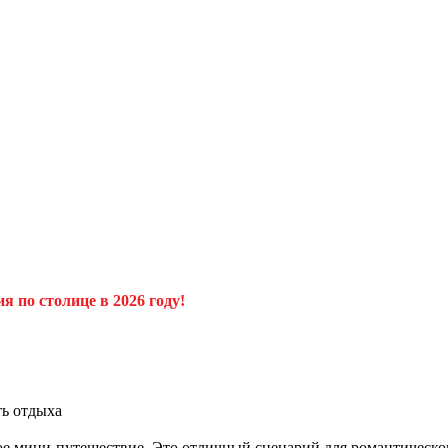
ия
по столице в 2026 году!
ть отдыха
ое мини-путешествие. Это отличный сценарий для романтическо