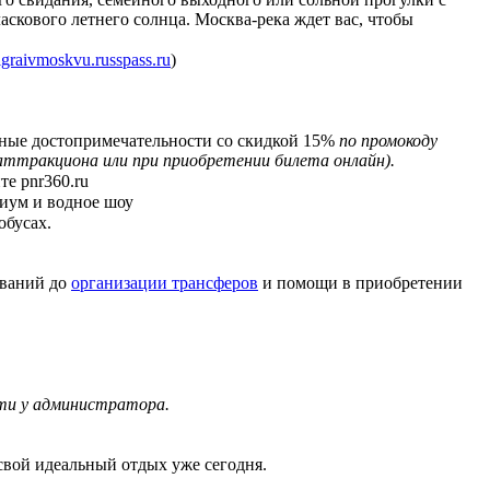
аскового летнего солнца. Москва-река ждет вас, чтобы
igraivmoskvu.russpass.ru
)
чные достопримечательности со скидкой 15%
по
промокоду
 аттракциона или при приобретении билета онлайн).
те pnr360.ru
риум и водное шоу
обусах.
ований до
организации трансферов
и помощи в приобретении
ти у администратора.
вой идеальный отдых уже сегодня.