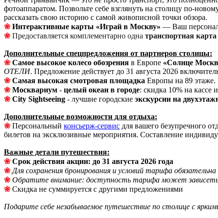
фотоаппаратом. Позвольте себе взглянуть на столицу по-новому
рассказать свою историю с самой живописной точки обзора.
❀
Интерактивные карты «Играй в Москву»
— Ваш персонал
❀
Предоставляется комплементарно одна
транспортная карта
Дополнительные спецпредложения от партнеров столицы:
❀
Самое высокое
колесо обозрения
в Европе
«Солнце Моск
ОТЕЛИ
. Предложение действует до 31 августа 2026 включите
❀
Самая высокая
смотровая площадка
Европы на 89 этаже.
❀
Москвариум
-
целый океан
в городе
: скидка 10% на кассе 
❀
City Sightseeing
- лучшие городские
экскурсии на двухэтаж
Дополнительные возможности для отдыха:
❀
Персональный
консьерж-сервис
для вашего безупречного от
билетов на эксклюзивные мероприятия. Составление индивид
Важные детали путешествия:
❀
Срок действия акции: до 31 августа 2026 года
❀
Для сохранения бронирования и условий тарифа обязательна 
❀
Обратите внимание: доступность тарифа может зависеть
❀
Скидка не суммируется с другими предложениями
Подарите себе незабываемое путешествие по столице с ярким