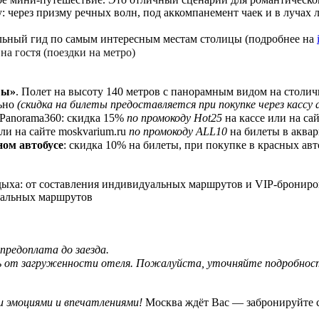
: через призму речных волн, под аккомпанемент чаек и в лучах л
ьный гид по самым интересным местам столицы (подробнее на
на гостя (поездки на метро)
вы»
. Полет на высоту 140 метров с панорамным видом на столи
льно
(скидка на билеты предоставляется при покупке через кассу
 Panorama360: скидка 15%
по промокоду Hot25
на кассе или на сай
или на сайте moskvarium.ru
по промокоду ALL10
на билеты в аква
ном автобусе
: скидка 10% на билеты, при покупке в красных авт
дыха: от составления индивидуальных маршрутов и VIP-бронир
уальных маршрутов
предоплата до заезда.
 от загруженности отеля. Пожалуйста, уточняйте подробнос
и эмоциями и впечатлениями!
Москва ждёт Вас — забронируйте с