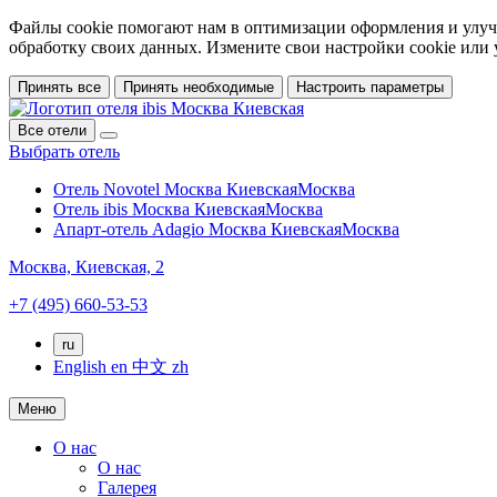
Файлы cookie помогают нам в оптимизации оформления и улучш
обработку своих данных. Измените свои настройки cookie или
Принять все
Принять необходимые
Настроить параметры
Все отели
Выбрать отель
Отель Novotel Москва Киевская
Москва
Отель ibis Москва Киевская
Москва
Апарт-отель Adagio Москва Киевская
Москва
Москва,
Киевская, 2
+7 (495) 660-53-53
ru
English
en
中文
zh
Меню
О нас
О нас
Галерея