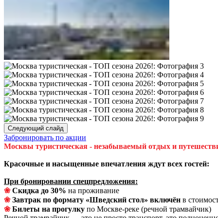
Следующий слайд
Забронировать по акции
Москвы туристическая
- незабываемый
отдых
и путешеств
Красочные и насыщенные впечатления ждут всех гостей:
При бронировании спецпредложения:
❀
Скидка до 30%
на проживание
❀
Завтрак по формату
«
Шведский стол
»
включён
в стоимос
❀
Билеты на прогулку
по Москве-реке (речной трамвайчик)
Речной трамвайчик — это не просто транспорт, это полноценн