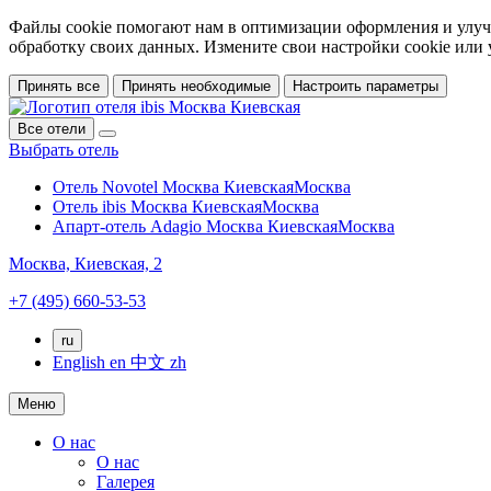
Файлы cookie помогают нам в оптимизации оформления и улучш
обработку своих данных. Измените свои настройки cookie или
Принять все
Принять необходимые
Настроить параметры
Все отели
Выбрать отель
Отель Novotel Москва Киевская
Москва
Отель ibis Москва Киевская
Москва
Апарт-отель Adagio Москва Киевская
Москва
Москва,
Киевская, 2
+7 (495) 660-53-53
ru
English
en
中文
zh
Меню
О нас
О нас
Галерея