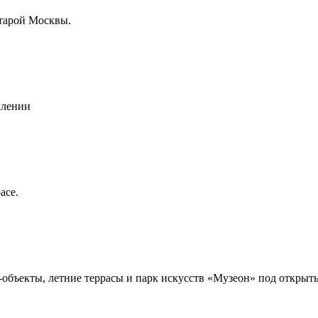
старой Москвы.
млении
асе.
т-объекты, летние террасы и парк искусств «Музеон» под откры