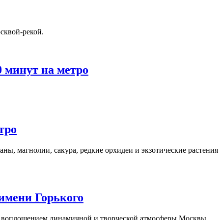
сквой-рекой.
0 минут на метро
тро
ны, магнолии, сакура, редкие орхидеи и экзотические растения
имени Горького
я воплощением динамичной и творческой атмосферы Москвы.