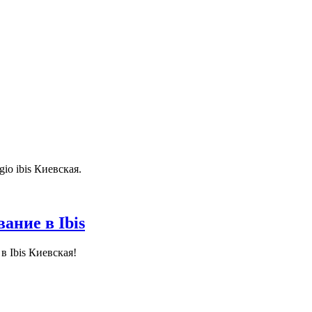
io ibis Киевская.
ание в Ibis
й
в Ibis Киевская!