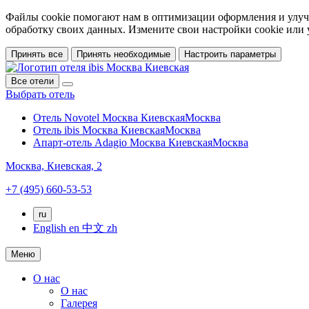
Файлы cookie помогают нам в оптимизации оформления и улучш
обработку своих данных. Измените свои настройки cookie или
Принять все
Принять необходимые
Настроить параметры
Все отели
Выбрать отель
Отель Novotel Москва Киевская
Москва
Отель ibis Москва Киевская
Москва
Апарт-отель Adagio Москва Киевская
Москва
Москва,
Киевская, 2
+7 (495) 660-53-53
ru
English
en
中文
zh
Меню
О нас
О нас
Галерея