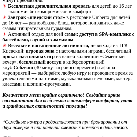
минут пребывания.
☀
Бесплатная дополнительная кровать
для детей до 16 лет
— экономия без компромиссов в комфорте.
☀
З
автрак «шведский стол»
в ресторане Umberto для детей
до 16 лет — разнообразие блюд, которое понравится даже
самым избирательным гурманам.
☀
Активный отдых для всей семьи:
доступ в SPA‑комплекс с
бассейнами, сауной и хаммамом.
☀
Весёлые и насыщенные активности,
не выходя из ТГК
Киевский:
игровая зона
с настольными играми, бесплатный
прокат настольных игр
из нашей коллекции «Семейный
вечер»,
б
есплатный доступ
в киберспортивный
клуб
Colizeum
(30 минут игрового времени) и афиша
мероприятий — выбирайте любую игру и проводите время за
увлекательными партиями, музыкальными вечерами, мастер-
классами и шопинг-прогулками.
Количество мест крайне ограничено! Создайте яркие
воспоминания для всей семьи в атмосфере комфорта, уюта
и грандиозных активностей столицы!
*Семейные номера предоставляются при бронировании от
двух номеров и при наличии смежных номеров в день заезда.