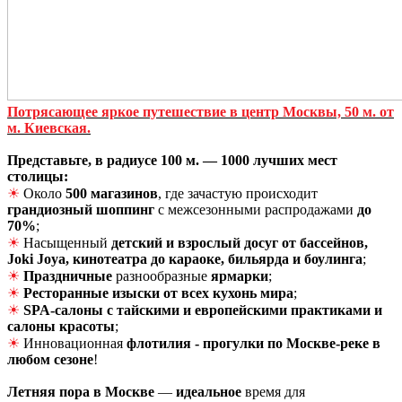
Потрясающее яркое путешествие в центр
Москвы, 50 м. от
м. Киевская.
Представьте, в радиусе 100 м.
—
1000 лучших мест
столицы:
☀
Около
500 магазинов
, где зачастую происходит
грандиозный шоппинг
с межсезонными распродажами
до
70%
;
☀
Насыщенный
детский и взрослый досуг от бассейнов,
Joki Joya, кинотеатра до караоке, бильярда и боулинга
;
☀
Праздничные
разнообразные
ярмарки
;
☀
Ресторанные изыски от всех кухонь мира
;
☀
SPA-салоны с тайскими и европейскими практиками и
салоны красоты
;
☀
Инновационная
флотилия - прогулки по Москве-реке в
любом сезоне
!
Летняя пора в Москве
—
идеальное
время для