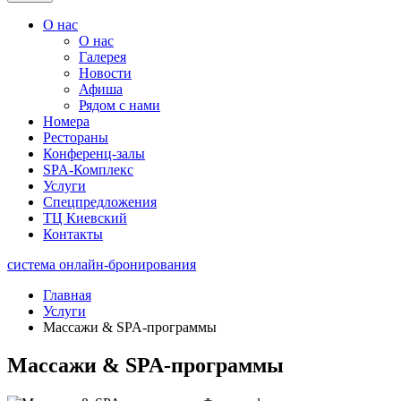
О нас
О нас
Галерея
Новости
Афиша
Рядом с нами
Номера
Рестораны
Конференц-залы
SPA-Комплекс
Услуги
Спецпредложения
ТЦ Киевский
Контакты
система онлайн-бронирования
Главная
Услуги
Массажи & SPA-программы
Массажи & SPA-программы