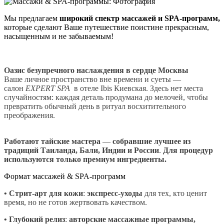
Мы предлагаем
широкий спектр массажей и SPA-программ,
которые сделают Ваше путешествие поистине прекрасным,
насыщенным и не забываемым!
Оазис безупречного наслаждения в сердце Москвы
Ваше личное пространство вне времени и суеты —
салон
EXPERT
SPA
в отеле Ibis Киевская. Здесь нет места
случайностям: каждая деталь продумана до мелочей, чтобы
превратить обычный день в ритуал восхитительного
преображения.
Работают тайские мастера
—
собравшие лучшее из
традиций Таиланда, Бали, Индии и России
.
Для процедур
используются только премиум ингредиенты.
Формат массажей & SPA-программ
•
Стрит-арт для кожи
:
экспресс-уходы
для тех, кто ценит
время, но не готов жертвовать качеством.
•
Глубокий релиз
:
авторские массажные программы,