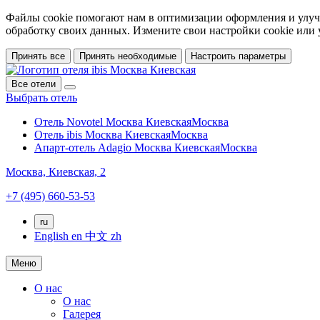
Файлы cookie помогают нам в оптимизации оформления и улучш
обработку своих данных. Измените свои настройки cookie или
Принять все
Принять необходимые
Настроить параметры
Все отели
Выбрать отель
Отель Novotel Москва Киевская
Москва
Отель ibis Москва Киевская
Москва
Апарт-отель Adagio Москва Киевская
Москва
Москва,
Киевская, 2
+7 (495) 660-53-53
ru
English
en
中文
zh
Меню
О нас
О нас
Галерея