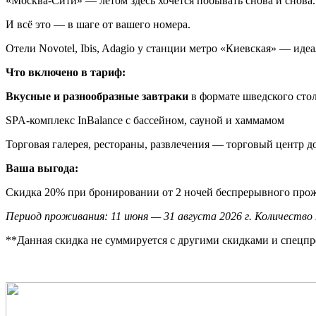
«Москва-Сити» — летом здесь хочется побывать снова и снова.
И всё это — в шаге от вашего номера.
Отели Novotel, Ibis, Adagio у станции метро «Киевская» — идеа
Что включено в тариф:
Вкусные и разнообразные завтраки
в формате шведского стол
SPA‑комплекс InBalance с бассейном, сауной и хаммамом
Торговая галерея, рестораны, развлечения — торговый центр до
Ваша выгода:
Скидка 20% при бронировании от 2 ночей беспрерывного прож
Период проживания: 11 июня — 31 августа 2026 г. Количество 
**Данная скидка не суммируется с другими скидками и спецп