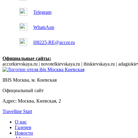
Telegram
WhatsApp
H8225-RE@accor.ru
Официальные сайты:
accorkievskaya.ru | novotelkievskaya.ru | ibiskievskaya.ru | adagioki
IBIS
Москва, м. Киевская
Официальный сайт
Адрес:
Москва,
Киевская, 2
Travelline Start
О нас
Галерея
Новости