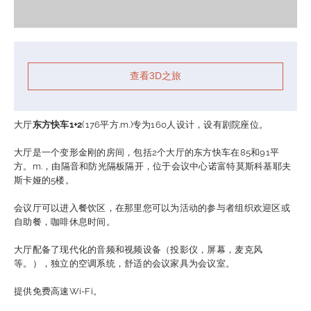
预定
查看3D之旅
莫斯科基辅诺富特酒店
大厅
东方快车1+2
(176平方.m.)专为160人设计，设有剧院座位。
大厅是一个变形金刚的房间，包括2个大厅的东方快车在85和91平
方。m.，由隔音和防光隔板隔开，位于会议中心诺富特莫斯科基耶夫
斯卡娅的5楼。
会议厅可以进入餐饮区，在那里您可以为活动的参与者组织欢迎区或
预定
自助餐，咖啡休息时间。
大厅配备了现代化的音频和视频设备（投影仪，屏幕，麦克风
等。），独立的空调系统，舒适的会议家具为会议室。
提供免费高速Wi-Fi。