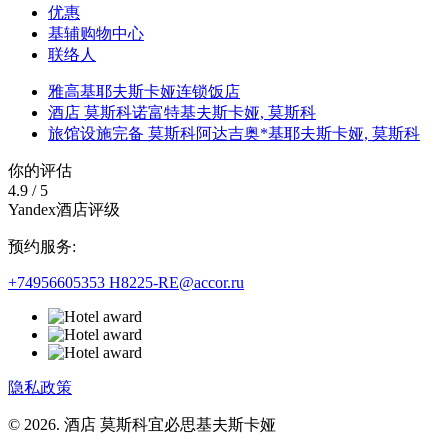
优惠
基辅购物中心
联络人
雅高基耶夫斯卡娅连锁饭店
酒店 莫斯科诺富特基夫斯卡娅,
莫斯科
旅馆设施完备 莫斯科阿达吉奥*基耶夫斯卡娅,
莫斯科
你的评估
4.9
/
5
Yandex酒店评级
预约服务:
+74956605353
H8225-RE@accor.ru
隐私政策
© 2026. 酒店 莫斯科宜必思基夫斯卡娅