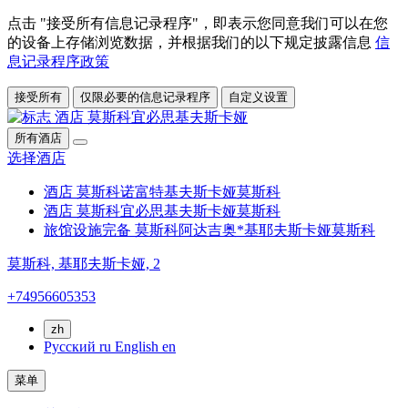
点击 "接受所有信息记录程序"，即表示您同意我们可以在您
的设备上存储浏览数据，并根据我们的以下规定披露信息
信
息记录程序政策
接受所有
仅限必要的信息记录程序
自定义设置
所有酒店
选择酒店
酒店 莫斯科诺富特基夫斯卡娅
莫斯科
酒店 莫斯科宜必思基夫斯卡娅
莫斯科
旅馆设施完备 莫斯科阿达吉奥*基耶夫斯卡娅
莫斯科
莫斯科,
基耶夫斯卡娅, 2
+74956605353
zh
Русский
ru
English
en
菜单