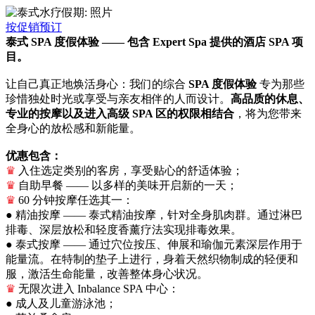
按促销预订
泰式
SPA 度假体验 —— 包含 Expert Spa 提供的酒店 SPA 项
目。
让自己真正地焕活身心：我们的综合
SPA 度假体验
专为那些
珍惜独处时光或享受与亲友相伴的人而设计。
高品质的休息、
专业的按摩以及进入高级 SPA 区的权限相结合
，将为您带来
全身心的放松感和新能量。
优惠包含：
♛
入住选定类别的客房，享受贴心的舒适体验；
♛
自助早餐 —— 以多样的美味开启新的一天；
♛
60 分钟按摩任选其一：
● 精油按摩 —— 泰式精油按摩，针对全身肌肉群。通过淋巴
排毒、深层放松和轻度香薰疗法实现排毒效果。
● 泰式按摩 —— 通过穴位按压、伸展和瑜伽元素深层作用于
能量流。在特制的垫子上进行，身着天然织物制成的轻便和
服，激活生命能量，改善整体身心状况。
♛
无限次进入 Inbalance SPA 中心：
● 成人及儿童游泳池；