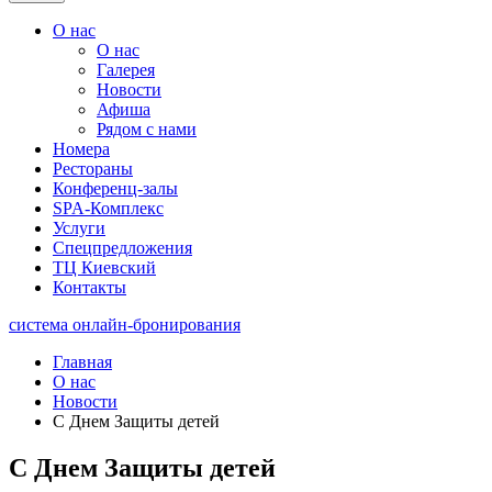
О нас
О нас
Галерея
Новости
Афиша
Рядом с нами
Номера
Рестораны
Конференц-залы
SPA-Комплекс
Услуги
Спецпредложения
ТЦ Киевский
Контакты
система онлайн-бронирования
Главная
О нас
Новости
С Днем Защиты детей
С Днем Защиты детей