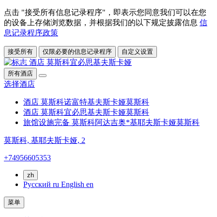
点击 "接受所有信息记录程序"，即表示您同意我们可以在您
的设备上存储浏览数据，并根据我们的以下规定披露信息
信
息记录程序政策
接受所有
仅限必要的信息记录程序
自定义设置
所有酒店
选择酒店
酒店 莫斯科诺富特基夫斯卡娅
莫斯科
酒店 莫斯科宜必思基夫斯卡娅
莫斯科
旅馆设施完备 莫斯科阿达吉奥*基耶夫斯卡娅
莫斯科
莫斯科,
基耶夫斯卡娅, 2
+74956605353
zh
Русский
ru
English
en
菜单