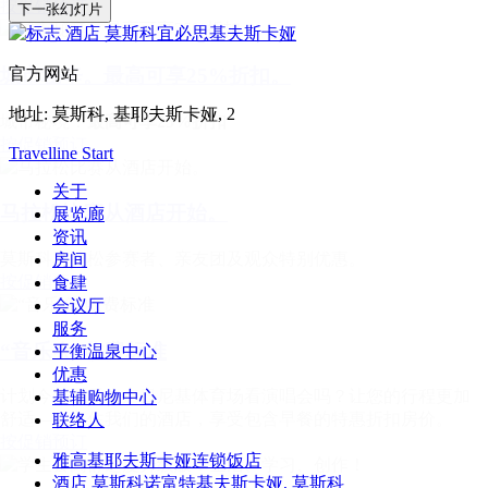
按促销预订
下一张幻灯片
官方网站
城市秘辛。最高可享25%折扣。
地址:
莫斯科,
基耶夫斯卡娅, 2
城市秘境：
最高可享25%折扣
按促销预订
Travelline Start
关于
马拉松比赛从酒店开始。
展览廊
资讯
莫斯科马拉松参赛者、亲友团及观众特别优惠。
房间
按促销预订
食肆
会议厅
服务
“音乐会”收费标准
平衡温泉中心
优惠
计划今年夏天去卢日尼基体育场看演唱会吗？让您的行程更加
基辅购物中心
舒适——入住我们的酒店，享受包含早餐的特惠折扣房价。
联络人
按促销预订
雅高基耶夫斯卡娅连锁饭店
酒店 莫斯科诺富特基夫斯卡娅,
莫斯科