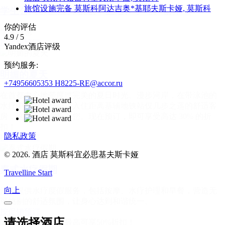
旅馆设施完备 莫斯科阿达吉奥*基耶夫斯卡娅,
莫斯科
学生公寓舒适度升级版：生活、学习、创作！
你的评估
学生特惠
4.9
/
5
按促销预订
Yandex酒店评级
预约服务:
明媚的夏天
+74956605353
H8225-RE@accor.ru
在首都中心地带度过完美的夏日时光。漫步河岸，在带泳池的
水疗中心放松身心，入住距离基辅地铁站仅几步之遥的舒适客
房，这一切都在等着您。现在预订，即可享受高达 30% 的折
扣！
隐私政策
按促销预订
© 2026. 酒店 莫斯科宜必思基夫斯卡娅
泰式水疗假期
Travelline Start
向上
酒店提供水疗度假服务，包括按摩、水疗护理和早餐，营造无
可挑剔的舒适氛围，让身心达到和谐统一。
按促销预订
请选择酒店